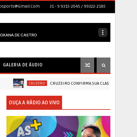
ubsports@gmail.com
31 - 9 9315-2045 / 99322-2185
GALERIA DE ÁUDIO
CRUZEIRO CONFIRMA SUA CLASSIFICAÇÃO NA COPA DO BRASIL
CRUZEIRO
OUÇA A RÁDIO AO VIVO