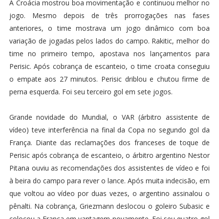
A Croácia mostrou boa movimentação e continuou melhor no
jogo. Mesmo depois de três prorrogações nas fases
anteriores, o time mostrava um jogo dinâmico com boa
variação de jogadas pelos lados do campo. Rakitic, melhor do
time no primeiro tempo, apostava nos lançamentos para
Perisic. Após cobrança de escanteio, o time croata conseguiu
o empate aos 27 minutos. Perisic driblou e chutou firme de
perna esquerda. Foi seu terceiro gol em sete jogos.
Grande novidade do Mundial, o VAR (árbitro assistente de
vídeo) teve interferência na final da Copa no segundo gol da
França. Diante das reclamações dos franceses de toque de
Perisic após cobrança de escanteio, o árbitro argentino Nestor
Pitana ouviu as recomendações dos assistentes de vídeo e foi
à beira do campo para rever o lance. Após muita indecisão, em
que voltou ao vídeo por duas vezes, o argentino assinalou o
pênalti. Na cobrança, Griezmann deslocou o goleiro Subasic e
colocou a França em vantagem novamente. Foi seu quatro gol