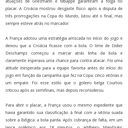
atuações de Griezmann e Mbappé garantiram a folga no
placar. A Croácia mostrou desgaste físico após a disputa de
três prorrogações na Copa do Mundo, lutou até o final, mas
sempre esteve atrás no marcador.
A França adotou uma estratégia arriscada no início do jogo e
deixou que a Croácia ficasse com a bola. O time de Didier
Deschamps começou a marcar atrás linha da bola e
claramente esperava uma chance para contra-atacar. Foi uma
atitude inesperada para a equipe favorita antes do início do
jogo em função da campanha que fez na Copa: cinco vitórias e
um empate. Foi esse estilo que o goleiro belga Courtois
criticou após as semifinais, mas depois reconsiderou.
Para abrir o placar, a França usou o mesmo expediente que
havia garantido sua classificação à final com a vitória suada
sobre a Bélgica: a bola parda. Após cobrança de falta, em um
lance polêmico aos 18 minutos, o artilheiro Mandzukic