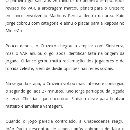
O primeiro gol saiu aos 26 minutos do primeiro tempo. Após
revisão do VAR, a arbitragem marcou pênalti para o Cruzeiro
em lance envolvendo Matheus Pereira dentro da área. Kaio
Jorge cobrou com categoria e abriu o placar para a Raposa no
Mineirão.
Pouco depois, o Cruzeiro chegou a ampliar com Sinisterra,
mas o VAR anulou o gol após identificar falta na origem da
jogada. O lance gerou muita reclamação dos jogadores e da
torcida celeste, além de dividir opiniões nas redes sociais.
Na segunda etapa, o Cruzeiro voltou mais intenso e conseguiu
o segundo gol aos 27 minutos. Kaio Jorge participou da jogada
e serviu Christian, que encontrou Sinisterra livre para finalizar
rasteiro e ampliar a vantagem.
Quando o jogo parecia controlado, a Chapecoense reagiu.
João Paulo descontou de cabeça após cobrança de falta e