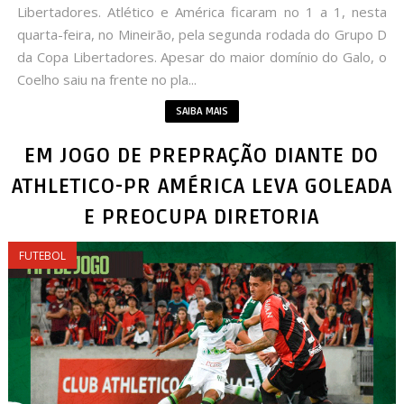
Libertadores. Atlético e América ficaram no 1 a 1, nesta
quarta-feira, no Mineirão, pela segunda rodada do Grupo D
da Copa Libertadores. Apesar do maior domínio do Galo, o
Coelho saiu na frente no pla...
SAIBA MAIS
EM JOGO DE PREPRAÇÃO DIANTE DO
ATHLETICO-PR AMÉRICA LEVA GOLEADA
E PREOCUPA DIRETORIA
FUTEBOL