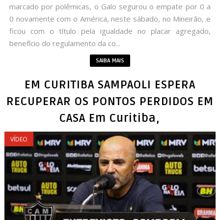
marcado por polêmicas, o Galo segurou o empate por 0 a
0 novamente com o América, neste sábado, no Mineirão, e
ficou com o título pela igualdade no placar agregado,
benefício do regulamento da co...
SAIBA MAIS
EM CURITIBA SAMPAOLI ESPERA
RECUPERAR OS PONTOS PERDIDOS EM
CASA Em Curitiba,
VÍDEO