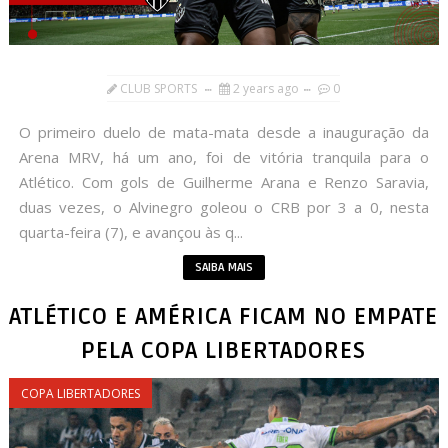
CLUB SPORTS
2 years ago
0
O primeiro duelo de mata-mata desde a inauguração da
Arena MRV, há um ano, foi de vitória tranquila para o
Atlético. Com gols de Guilherme Arana e Renzo Saravia,
duas vezes, o Alvinegro goleou o CRB por 3 a 0, nesta
quarta-feira (7), e avançou às q...
SAIBA MAIS
ATLÉTICO E AMÉRICA FICAM NO EMPATE
PELA COPA LIBERTADORES
COPA LIBERTADORES